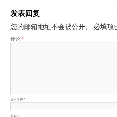
发表回复
您的邮箱地址不会被公开。
必填项
评论
*
显示名称
*
邮箱
*