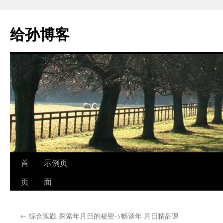
跳
至
给孙博客
正
文
首
示例页
页
面
←
综合实践 探索年月日的秘密->畅谈年 月日精品课