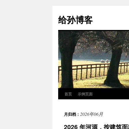
跳
至
给孙博客
正
文
首页
示例页面
2026年06月
月归档：
2026 年河源，按建筑