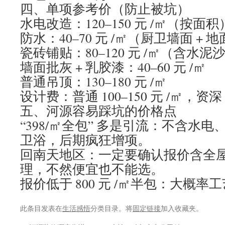
四、单项参考价（防止被坑）
水电改造：120–150 元 /㎡（按面积）或 
防水：40–70 元 /㎡（厨卫墙面 + 
瓷砖铺贴：80–120 元 /㎡（含水泥
墙面批灰 + 乳胶漆：40–60 元 /㎡
普通吊顶：130–180 元 /㎡
设计费：普通 100–150 元 /㎡，资深 2
五、河源容易踩坑的价格点
“398/㎡全包” 多是引流：不含水
卫浴，后期疯狂增项。
回南天地区：一定要确认报价含全屋防
理，不然便宜也不能选。
报价低于 800 元 /㎡半包：大概
此条目发表在
生活感悟
分类目录。将
固定链接
加入收藏夹。