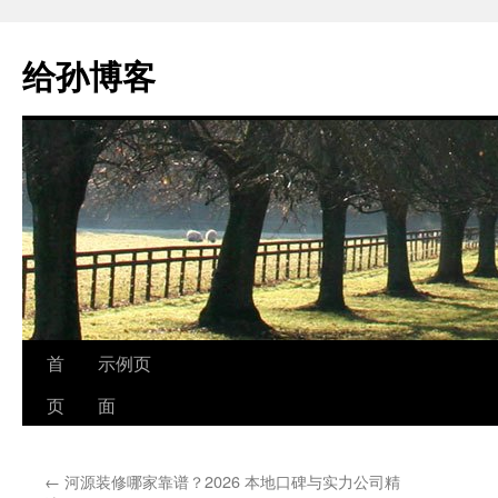
跳
至
给孙博客
正
文
首
示例页
页
面
←
河源装修哪家靠谱？2026 本地口碑与实力公司精