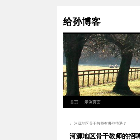
跳
至
给孙博客
正
文
首页
示例页面
←
河源地区骨干教师有哪些待遇？
河源地区骨干教师的招